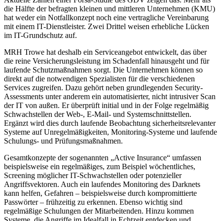
die Hälfte der befragten kleinen und mittleren Unternehmen (KMU)
hat weder ein Notfallkonzept noch eine vertragliche Vereinbarung
mit einem IT-Dienstleister. Zwei Drittel weisen erhebliche Lücken
im IT-Grundschutz auf.
MRH Trowe hat deshalb ein Serviceangebot entwickelt, das über
die reine Versicherungsleistung im Schadenfall hinausgeht und für
laufende Schutzmaßnahmen sorgt. Die Unternehmen können so
direkt auf die notwendigen Spezialisten für die verschiedenen
Services zugreifen. Dazu gehört neben grundlegenden Security-
Assessments unter anderem ein automatisierter, nicht intrusiver Scan
der IT von außen. Er überprüft initial und in der Folge regelmäßig
Schwachstellen der Web-, E-Mail- und Systemschnittstellen.
Ergänzt wird dies durch laufende Beobachtung sicherheitsrelevanter
Systeme auf Unregelmäßigkeiten, Monitoring-Systeme und laufende
Schulungs- und Prüfungsmaßnahmen.
Gesamtkonzepte der sogenannten „Active Insurance“ umfassen
beispielsweise ein regelmäßiges, zum Beispiel wöchentliches,
Screening möglicher IT-Schwachstellen oder potenzieller
Angriffsvektoren. Auch ein laufendes Monitoring des Darknets
kann helfen, Gefahren – beispielsweise durch kompromittierte
Passwörter – frühzeitig zu erkennen. Ebenso wichtig sind
regelmäßige Schulungen der Mitarbeitenden. Hinzu kommen
Systeme, die Angriffe im Idealfall in Echtzeit entdecken und