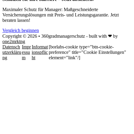
Maximaler Schutz für Manager: Maßgeschneiderte
Versicherungslösungen mit Preis- und Leistungsgarantie. Jetzt
beraten lassen!
Vergleich beginnen
Copyright © 2026 • 360gradmanagerschutz - built with ❤ by
one2mrktng
Datensch
Impr
Informat
[borlabs-cookie type="btn-cookie-
utzerkläru
essu
ionspflic
preference" title="Cookie Einstellungen"
ng
m
ht
element="link"/]